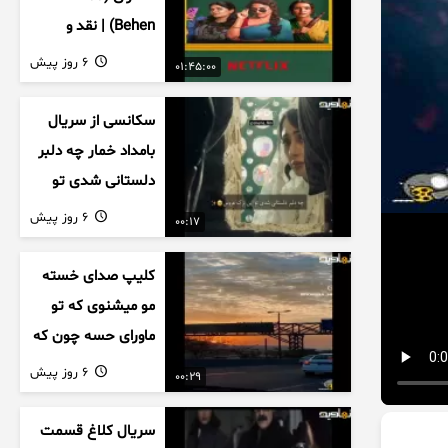
Behen) | نقد و
بررسی درام خانوادگی
6 روز پیش
01:45:00
هندی
سکانسی از سریال
بامداد خمار چه دلبر
دلستانی شدی تو
این بزک عروس..
6 روز پیش
00:17
کلیپ صدای خسته
مو میشنوی که تو
ماورای حسه چون که
داریم می رسیم به
6 روز پیش
00:29
اخرای قصه
سریال کلاغ قسمت