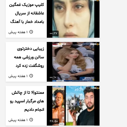
کلیپ موزیک غمگین
عاشقانه از سریال
بامداد خمار با آهنگ
احسان خواجه امیری
1 هفته پیش
00:27
زیبایی دخترتوی
سالن ورزشی همه
روشگفت زده کرد
1 هفته پیش
00:10
ممنتو|۶ تا از چالش
های مرگبار اسپید رو
انجام دادیم
1 هفته پیش
28:50