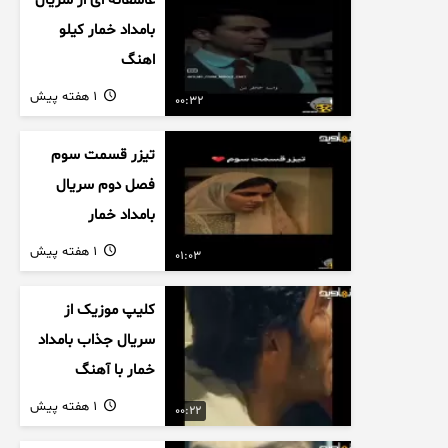
عاشقانه ای از سریال
بامداد خمار کیلو
اهنگ
1 هفته پیش
00:32
تیزر قسمت سوم
فصل دوم سریال
بامداد خمار
1 هفته پیش
01:03
کلیپ موزیک از
سریال جذاب بامداد
خمار با آهنگ
عاشقانه
1 هفته پیش
00:22