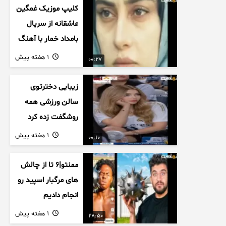
کلیپ موزیک غمگین
عاشقانه از سریال
بامداد خمار با آهنگ
احسان خواجه امیری
1 هفته پیش
00:27
زیبایی دخترتوی
سالن ورزشی همه
روشگفت زده کرد
1 هفته پیش
00:10
ممنتو|۶ تا از چالش
های مرگبار اسپید رو
انجام دادیم
1 هفته پیش
28:50