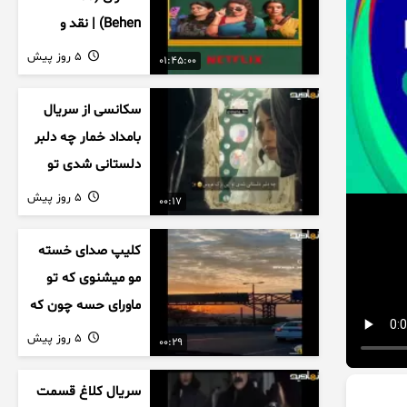
Behen) | نقد و
بررسی درام خانوادگی
5 روز پیش
01:45:00
هندی
سکانسی از سریال
بامداد خمار چه دلبر
دلستانی شدی تو
این بزک عروس..
5 روز پیش
00:17
کلیپ صدای خسته
مو میشنوی که تو
ماورای حسه چون که
داریم می رسیم به
5 روز پیش
00:29
اخرای قصه
سریال کلاغ قسمت