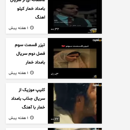
عاشقانه ای از سریال
بامداد خمار کیلو
اهنگ
1 هفته پیش
00:32
تیزر قسمت سوم
فصل دوم سریال
بامداد خمار
1 هفته پیش
01:03
کلیپ موزیک از
سریال جذاب بامداد
خمار با آهنگ
عاشقانه
1 هفته پیش
00:22