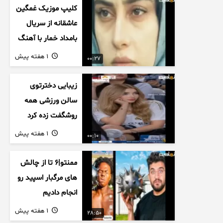
کلیپ موزیک غمگین
عاشقانه از سریال
بامداد خمار با آهنگ
احسان خواجه امیری
1 هفته پیش
00:27
زیبایی دخترتوی
سالن ورزشی همه
روشگفت زده کرد
1 هفته پیش
00:10
ممنتو|۶ تا از چالش
های مرگبار اسپید رو
انجام دادیم
1 هفته پیش
28:50