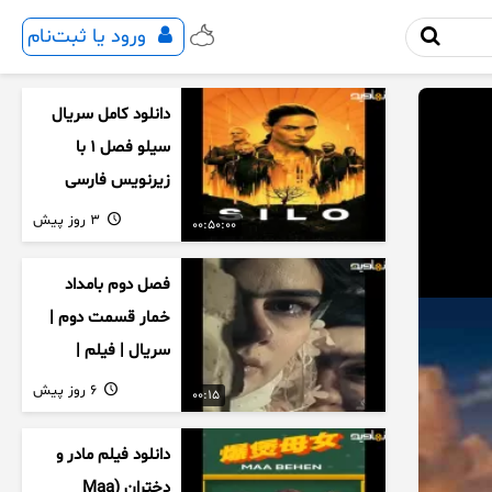
ورود یا ثبت‌نام
دانلود کامل سریال
سیلو فصل ۱ با
زیرنویس فارسی
3 روز پیش
00:50:00
فصل دوم بامداد
خمار قسمت دوم |
سریال | فیلم |
نمایش خانگی |
6 روز پیش
00:15
محبوبه | سینمایی
دانلود فیلم مادر و
دختران (Maa