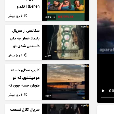
Behen) | نقد و
بررسی درام خانوادگی
6 روز پیش
01:45:00
هندی
سکانسی از سریال
بامداد خمار چه دلبر
دلستانی شدی تو
این بزک عروس..
6 روز پیش
00:17
کلیپ صدای خسته
مو میشنوی که تو
ماورای حسه چون که
داریم می رسیم به
6 روز پیش
00:29
اخرای قصه
سریال کلاغ قسمت