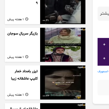
9
شتر
1 هفته پیش
00:41
بازیگر سریال سوجان
1 هفته پیش
01:00
تیزر بامداد خمار
اسمورف
کلیپ عاشقانه زیبا
1 هفته پیش
00:23