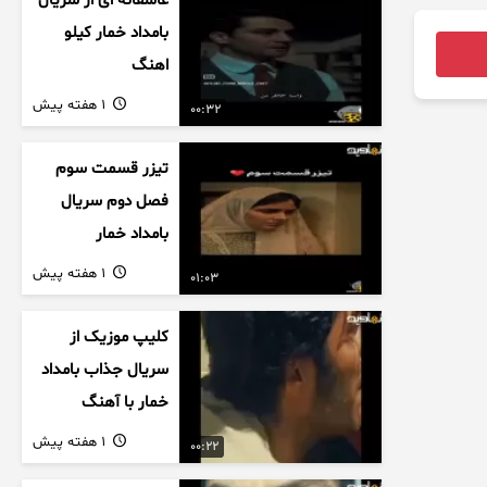
عاشقانه ای از سریال
بامداد خمار کیلو
اهنگ
1 هفته پیش
00:32
تیزر قسمت سوم
فصل دوم سریال
بامداد خمار
1 هفته پیش
01:03
کلیپ موزیک از
سریال جذاب بامداد
خمار با آهنگ
عاشقانه
1 هفته پیش
00:22