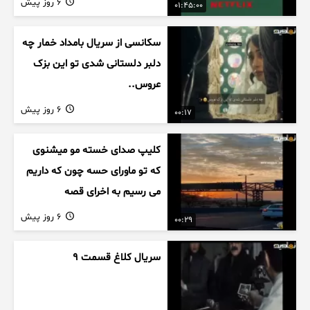
6 روز پیش
01:45:00
سکانسی از سریال بامداد خمار چه
دلبر دلستانی شدی تو این بزک
عروس..
6 روز پیش
00:17
کلیپ صدای خسته مو میشنوی
که تو ماورای حسه چون که داریم
می رسیم به اخرای قصه
6 روز پیش
00:29
سریال کلاغ قسمت 9