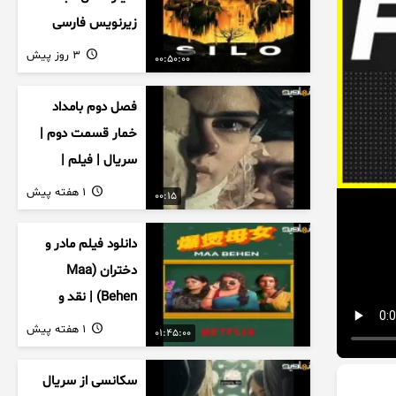
زیرنویس فارسی
3 روز پیش
00:50:00
فصل دوم بامداد
خمار قسمت دوم |
سریال | فیلم |
نمایش خانگی |
1 هفته پیش
00:15
محبوبه | سینمایی
دانلود فیلم مادر و
دختران (Maa
Behen) | نقد و
بررسی درام خانوادگی
1 هفته پیش
01:45:00
هندی
سکانسی از سریال