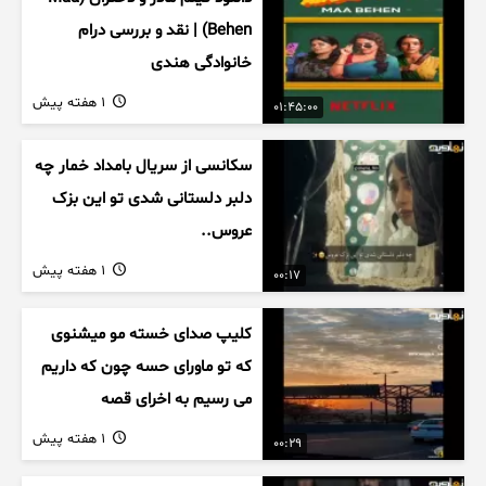
Behen) | نقد و بررسی درام
خانوادگی هندی
1 هفته پیش
01:45:00
سکانسی از سریال بامداد خمار چه
دلبر دلستانی شدی تو این بزک
عروس..
1 هفته پیش
00:17
کلیپ صدای خسته مو میشنوی
که تو ماورای حسه چون که داریم
می رسیم به اخرای قصه
1 هفته پیش
00:29