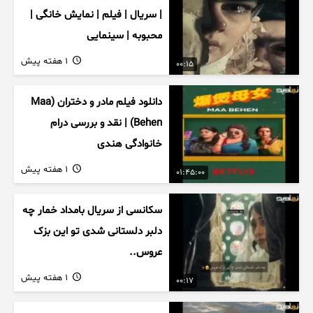
| سریال | فیلم | نمایش خانگی |
محبوبه | سینمایی
1 هفته پیش
00:15
دانلود فیلم مادر و دختران (Maa
Behen) | نقد و بررسی درام
خانوادگی هندی
1 هفته پیش
01:45:00
سکانسی از سریال بامداد خمار چه
دلبر دلستانی شدی تو این بزک
عروس..
1 هفته پیش
00:17