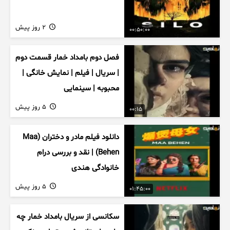
2 روز پیش
00:50:00
فصل دوم بامداد خمار قسمت دوم
| سریال | فیلم | نمایش خانگی |
محبوبه | سینمایی
5 روز پیش
00:15
دانلود فیلم مادر و دختران (Maa
Behen) | نقد و بررسی درام
خانوادگی هندی
5 روز پیش
01:45:00
سکانسی از سریال بامداد خمار چه