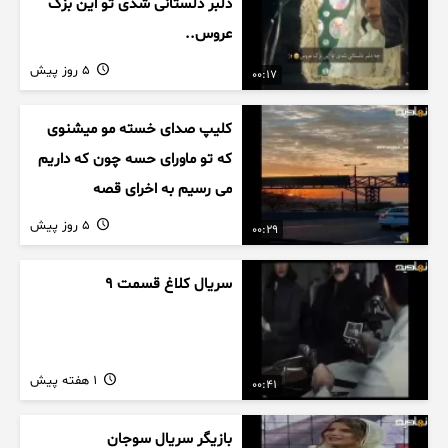
دلبر دلستانی شدی تو این بزک
عروس..
5 روز پیش
00:17
کلیپ صدای خسته مو میشنوی
که تو ماورای حسه چون که داریم
می رسیم به اخرای قصه
5 روز پیش
00:29
سریال کلاغ قسمت 9
1 هفته پیش
00:41
بازیگر سریال سوجان