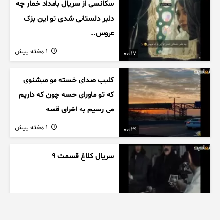
سکانسی از سریال بامداد خمار چه
دلبر دلستانی شدی تو این بزک
عروس..
1 هفته پیش
00:17
کلیپ صدای خسته مو میشنوی
که تو ماورای حسه چون که داریم
می رسیم به اخرای قصه
1 هفته پیش
00:29
سریال کلاغ قسمت 9
1 هفته پیش
00:41