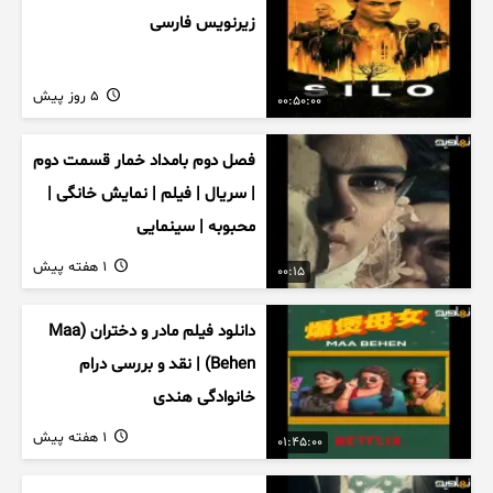
زیرنویس فارسی
5 روز پیش
00:50:00
فصل دوم بامداد خمار قسمت دوم
| سریال | فیلم | نمایش خانگی |
محبوبه | سینمایی
1 هفته پیش
00:15
دانلود فیلم مادر و دختران (Maa
Behen) | نقد و بررسی درام
خانوادگی هندی
1 هفته پیش
01:45:00