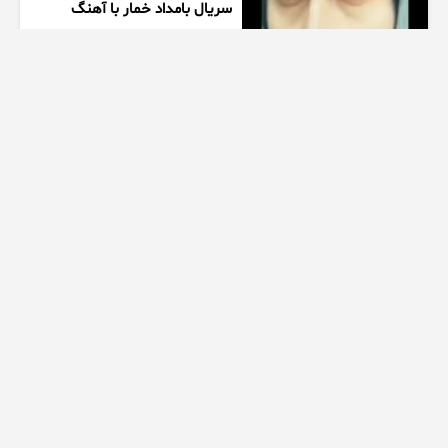
سریال بامداد خمار با آهنگ
احسان خواجه امیری
1 هفته پیش
00:27
زیبایی دخترتوی سالن ورزشی
همه روشگفت زده کرد
1 هفته پیش
00:10
ممنتو|۶ تا از چالش های مرگبار
اسپید رو انجام دادیم
1 هفته پیش
28:50
سکانس عاشقانه از سریال کوری