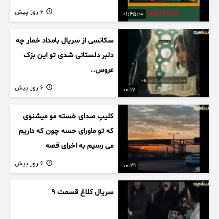
6 روز پیش
01:45:00
سکانسی از سریال بامداد خمار چه
دلبر دلستانی شدی تو این بزک
عروس..
6 روز پیش
00:17
کلیپ صدای خسته مو میشنوی
که تو ماورای حسه چون که داریم
می رسیم به اخرای قصه
6 روز پیش
00:29
سریال کلاغ قسمت 9