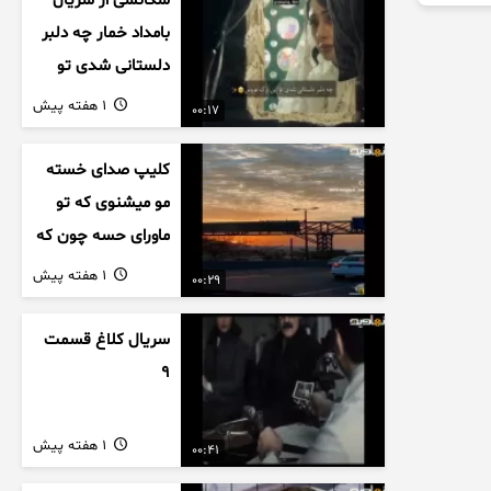
سکانسی از سریال
بامداد خمار چه دلبر
دلستانی شدی تو
این بزک عروس..
1 هفته پیش
00:17
کلیپ صدای خسته
مو میشنوی که تو
ماورای حسه چون که
داریم می رسیم به
1 هفته پیش
00:29
اخرای قصه
سریال کلاغ قسمت
9
1 هفته پیش
00:41