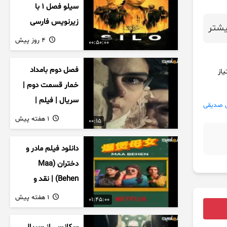
سیلو فصل ۱ با
زیرنویس فارسی
شتر
4 روز پیش
00:50:00
فصل دوم بامداد
این ویدئو امتیاز
خمار قسمت دوم |
سریال | فیلم |
 صدیقی
نمایش خانگی |
1 هفته پیش
00:15
محبوبه | سینمایی
دانلود فیلم مادر و
دختران (Maa
Behen) | نقد و
بررسی درام خانوادگی
1 هفته پیش
01:45:00
هندی