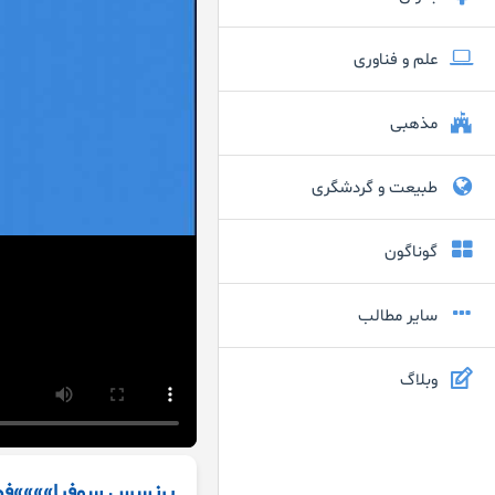
علم و فناوری
مذهبی
طبیعت و گردشگری
گوناگون
سایر مطالب
وبلاگ
پرنسس سوفیا»»»»فصل 3 قس