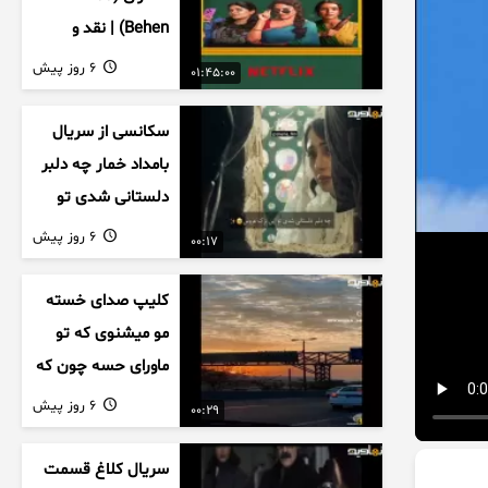
Behen) | نقد و
بررسی درام خانوادگی
6 روز پیش
01:45:00
هندی
سکانسی از سریال
بامداد خمار چه دلبر
دلستانی شدی تو
این بزک عروس..
6 روز پیش
00:17
کلیپ صدای خسته
مو میشنوی که تو
ماورای حسه چون که
داریم می رسیم به
6 روز پیش
00:29
اخرای قصه
سریال کلاغ قسمت