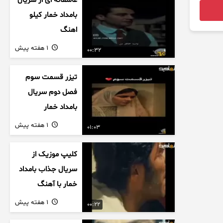
عاشقانه ای از سریال
بامداد خمار کیلو
اهنگ
1 هفته پیش
00:32
تیزر قسمت سوم
فصل دوم سریال
بامداد خمار
1 هفته پیش
01:03
کلیپ موزیک از
سریال جذاب بامداد
خمار با آهنگ
عاشقانه
1 هفته پیش
00:22