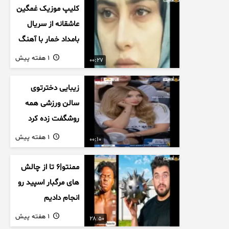
کلیپ موزیک غمگین
عاشقانه از سریال
بامداد خمار با آهنگ
احسان خواجه امیری
1 هفته پیش
00:27
زیبایی دخترتوی
سالن ورزشی همه
روشگفت زده کرد
1 هفته پیش
00:10
ممنتو|۶ تا از چالش
های مرگبار اسپید رو
انجام دادیم
1 هفته پیش
28:50