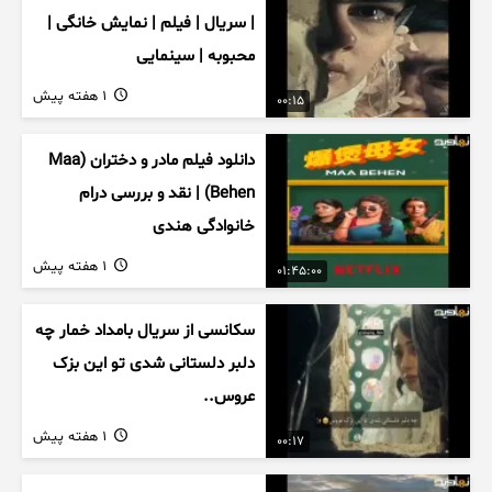
| سریال | فیلم | نمایش خانگی |
محبوبه | سینمایی
1 هفته پیش
00:15
دانلود فیلم مادر و دختران (Maa
Behen) | نقد و بررسی درام
خانوادگی هندی
1 هفته پیش
01:45:00
سکانسی از سریال بامداد خمار چه
دلبر دلستانی شدی تو این بزک
عروس..
1 هفته پیش
00:17