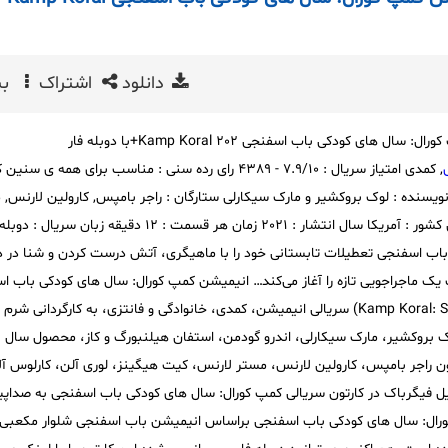
دانلود
اشتراک
بی
 کودکی باب اسفنجی Kamp Koral 202+با دوبله فار
, کمدی امتیاز سریال : 7.9/10 - 4389 رای رده سنی : مناسب برای همه ی س
نویسنده : لوک بروکشیر و مارک سیکارلی ستارگان : راجر بامپس, کارولین لارنس, 
لارنس, کیت هیگینز محصول کشور : آمریکا سال انتشار : 2021 زمان هر قسمت : 12 دقیقه زب
داستان: باب اسفنجی تعطیلات تابستانی خود را با ماهیگری، آتش درست کردن و شنا در د
ک ماجراجویی تازه را آغاز می‌کند… انیمیشن کمپ کورال: سال های کودکی باب ا
(Kamp Koral: SpongeBob’s Under Years) سریالی انیمیشن، کمدی، خانوادگی و فانتزی، به کارگردانی 
دیو 
ن راجر بامپس، کارولین لارنس، مستر لارنس، کیت هیگینز، لوری آلن، کارلوس آلا
یل فیگرباک در کارتون سریالی کمپ کورال: سال های کودکی باب اسفنجی به صداپ
پ کورال: سال های کودکی باب اسفنجی براساس انیمیشن باب اسفنجی شلوار مکعبی