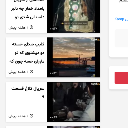
سکانسی از سریال
ستقیم
بامداد خمار چه دلبر
دلستانی شدی تو
Kam
این بزک عروس..
1 هفته پیش
00:17
کلیپ صدای خسته
مو میشنوی که تو
ماورای حسه چون که
داریم می رسیم به
1 هفته پیش
00:29
اخرای قصه
سریال کلاغ قسمت
9
1 هفته پیش
00:41