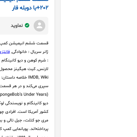
202+با دوبله فار
نماوید
قسمت ششم انیمیشن کمپ کورال: سال های
ژانر سریال : خانوادگی,
فانتزی
: شرم کوهن و دیو کانینگام 
IMDB, Wiki خلاصه 
سپری می‌کند و در هر قسمت ی
کشور آمریکا است. افرادی چو
مری جو کتلت، جیل تالی و ب
پرداخته‌اند. پویانمایی کم