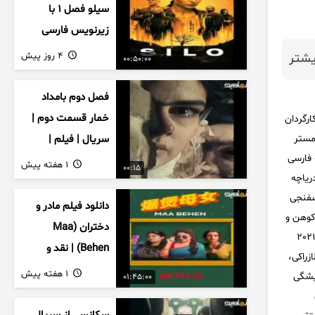
سیلو فصل ۱ با
زیرنویس فارسی
4 روز پیش
شتر
00:50:00
فصل دوم بامداد
خمار قسمت دوم |
نین کارگردان
مستر
سریال | فیلم |
ان سریال : دوبله فارسی
نمایش خانگی |
1 هفته پیش
00:15
ریاچه
محبوبه | سینمایی
سفنجی
دانلود فیلم مادر و
شرم کوهن و
دختران (Maa
کانینگام و نویسندگی لوک بروکشیر، مارک سیکارلی، اندرو گودمن، استفان هیلنبورگ و کاز، محصول سال 2021
Behen) | نقد و
زراکی،
بررسی درام خانوادگی
1 هفته پیش
یشگی
01:45:00
هندی