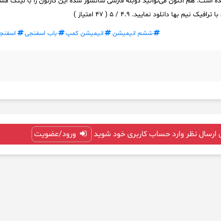
199 ساخته شده است. هم اکنون می‌توانید دوبله فارسی سانسور شده این کارتون را با لینک م
یم بها دانلود نمایید. 4.9 / 5 ( 47 امتیاز )
ششم انیمیشن
انیمیشن کمپ
باب اسفنجی
اسفنجی p
 ارسال نظر وارد حساب کاربری خود شوید
ورود/عضویت