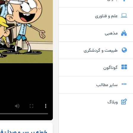
علم و فناوری
مذهبی
طبیعت و گردشگری
گوناگون
سایر مطالب
وبلاگ
خونه پر سر و صدا - فصل ۳ قسمت ۳۷ - روز ش