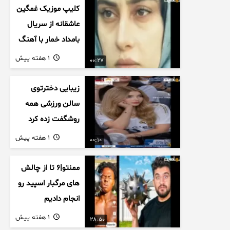
کلیپ موزیک غمگین
عاشقانه از سریال
بامداد خمار با آهنگ
احسان خواجه امیری
1 هفته پیش
00:27
زیبایی دخترتوی
سالن ورزشی همه
روشگفت زده کرد
1 هفته پیش
00:10
ممنتو|۶ تا از چالش
های مرگبار اسپید رو
انجام دادیم
1 هفته پیش
28:50