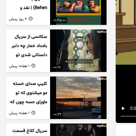
Behen) | نقد و
بررسی درام خانوادگی
6 روز پیش
01:45:00
هندی
سکانسی از سریال
بامداد خمار چه دلبر
دلستانی شدی تو
این بزک عروس..
1 هفته پیش
00:17
کلیپ صدای خسته
مو میشنوی که تو
ماورای حسه چون که
داریم می رسیم به
1 هفته پیش
00:29
اخرای قصه
سریال کلاغ قسمت