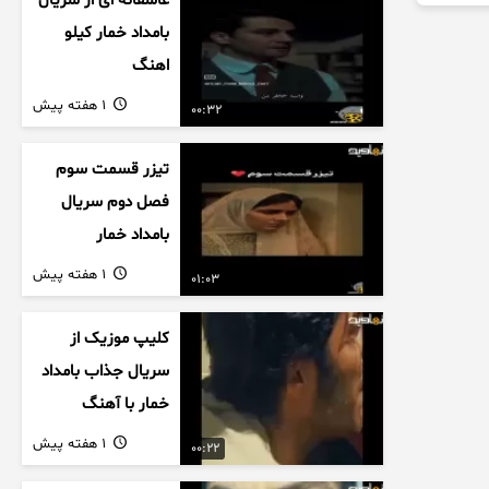
عاشقانه ای از سریال
بامداد خمار کیلو
اهنگ
1 هفته پیش
00:32
تیزر قسمت سوم
فصل دوم سریال
بامداد خمار
1 هفته پیش
01:03
کلیپ موزیک از
سریال جذاب بامداد
خمار با آهنگ
عاشقانه
1 هفته پیش
00:22