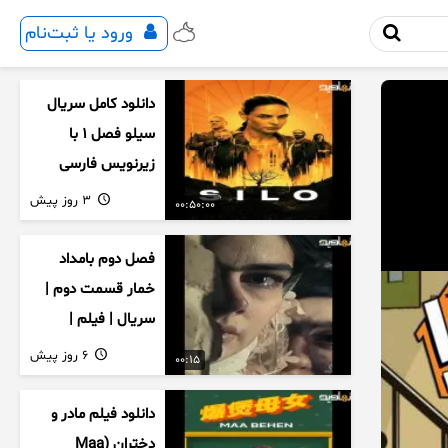
ورود یا ثبت‌نام
دانلود کامل سریال
سیلو فصل ۱ با
زیرنویس فارسی
3 روز پیش
00:50:00
فصل دوم بامداد
خمار قسمت دوم |
سریال | فیلم |
نمایش خانگی |
6 روز پیش
00:15
محبوبه | سینمایی
دانلود فیلم مادر و
دختران (Maa