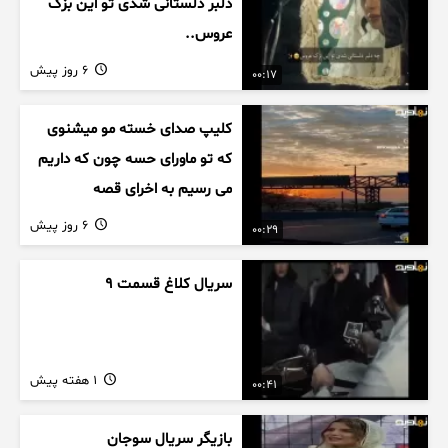
دلبر دلستانی شدی تو این بزک
عروس..
6 روز پیش
00:17
کلیپ صدای خسته مو میشنوی
که تو ماورای حسه چون که داریم
می رسیم به اخرای قصه
6 روز پیش
00:29
سریال کلاغ قسمت 9
1 هفته پیش
00:41
بازیگر سریال سوجان