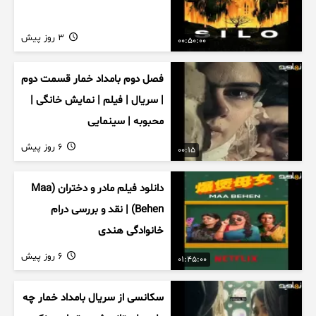
3 روز پیش
00:50:00
فصل دوم بامداد خمار قسمت دوم
| سریال | فیلم | نمایش خانگی |
محبوبه | سینمایی
6 روز پیش
00:15
دانلود فیلم مادر و دختران (Maa
Behen) | نقد و بررسی درام
خانوادگی هندی
6 روز پیش
01:45:00
سکانسی از سریال بامداد خمار چه