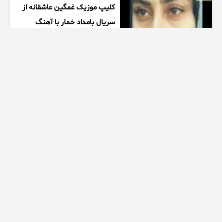
کلیپ موزیک غمگین عاشقانه از
سریال بامداد خمار با آهنگ
احسان خواجه امیری
1 هفته پیش
00:27
زیبایی دخترتوی سالن ورزشی
همه روشگفت زده کرد
1 هفته پیش
00:10
ممنتو|۶ تا از چالش های مرگبار
اسپید رو انجام دادیم
1 هفته پیش
28:50