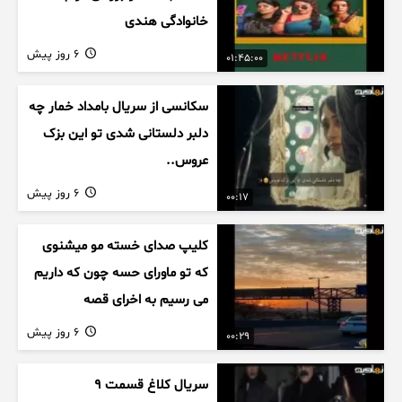
خانوادگی هندی
6 روز پیش
01:45:00
سکانسی از سریال بامداد خمار چه
دلبر دلستانی شدی تو این بزک
عروس..
6 روز پیش
00:17
کلیپ صدای خسته مو میشنوی
که تو ماورای حسه چون که داریم
می رسیم به اخرای قصه
6 روز پیش
00:29
سریال کلاغ قسمت 9