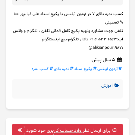
کسب نمره بالای 7 در آزمون آیلتس با پکیج استاد علی کیانپور 100
% تضمینی
تلفن جهت مشاوره وتهیه پکیج کامل آلمانی تلفن ، تلگرام و واتس
اپ:1563 533 0916 کانال تلگرام-پیج اینستاگرام
:alikianpour1987@
5 سال پیش
آزمون آیلتس
پکیج استاد
نمره بالای
کسب نمره
آموزش
برای ارسال نظر وارد حساب کاربری خود شوید