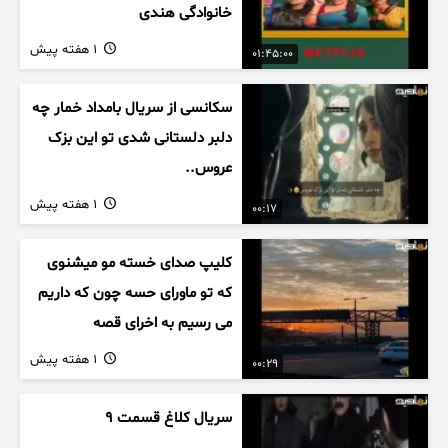
خانوادگی هندی
1 هفته پیش
01:45:00
سکانسی از سریال بامداد خمار چه
دلبر دلستانی شدی تو این بزک
عروس..
1 هفته پیش
00:17
کلیپ صدای خسته مو میشنوی
که تو ماورای حسه چون که داریم
می رسیم به اخرای قصه
1 هفته پیش
00:29
سریال کلاغ قسمت 9