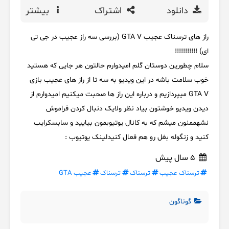
دانلود
اشتراک
بیشتر
راز های ترسناک عجیب GTA V (بررسی سه راز عجیب در جی تی
ای) !!!!!!!!!!!
سلام چطورین دوستان گلم امیدوارم حالتون هر جایی که هستید
خوب سلامت باشه در این ویدیو به سه تا از راز های عجیب بازی
GTA V میپردازیم و درباره این راز ها صحبت میکنیم امیدوارم از
دیدن ویدیو خوشتون بیاد نظر ولایک دنبال کردن فراموش
نشهممنون میشم که به کانال یوتیوبمون بیایید و سابسکرایب
کنید و زنگوله بغل رو هم فعال کنیدلینک یوتیوب :
5 سال پیش
ترسناک عجیب
ترسناک
ترسناک
عجیب GTA
گوناگون