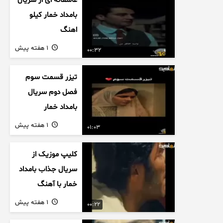
عاشقانه ای از سریال
بامداد خمار کیلو
اهنگ
1 هفته پیش
00:32
تیزر قسمت سوم
فصل دوم سریال
بامداد خمار
1 هفته پیش
01:03
کلیپ موزیک از
سریال جذاب بامداد
خمار با آهنگ
عاشقانه
1 هفته پیش
00:22