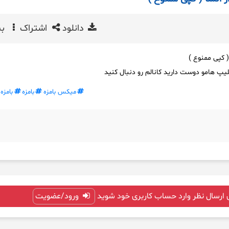
دانلود
اشتراک
بی
( کپی ممنوع )
یپ هامو دوست دارید کانالم رو دنبال کنید
میکس بامزه
بامزه
بامزه
 ارسال نظر وارد حساب کاربری خود شوید
ورود/عضویت