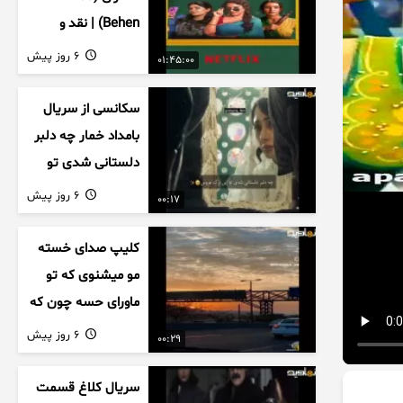
Behen) | نقد و
بررسی درام خانوادگی
6 روز پیش
01:45:00
هندی
سکانسی از سریال
بامداد خمار چه دلبر
دلستانی شدی تو
این بزک عروس..
6 روز پیش
00:17
کلیپ صدای خسته
مو میشنوی که تو
ماورای حسه چون که
داریم می رسیم به
6 روز پیش
00:29
اخرای قصه
سریال کلاغ قسمت