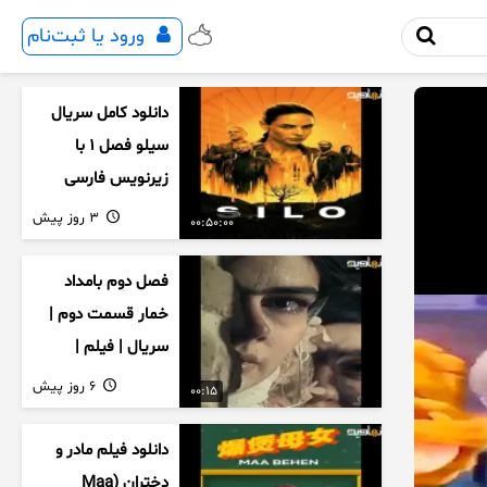
ورود یا ثبت‌نام
دانلود کامل سریال
سیلو فصل ۱ با
زیرنویس فارسی
3 روز پیش
00:50:00
فصل دوم بامداد
خمار قسمت دوم |
سریال | فیلم |
نمایش خانگی |
6 روز پیش
00:15
محبوبه | سینمایی
دانلود فیلم مادر و
دختران (Maa