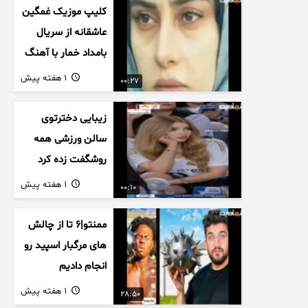
کلیپ موزیک غمگین
عاشقانه از سریال
بامداد خمار با آهنگ
احسان خواجه امیری
1 هفته پیش
00:27
زیبایی دخترتوی
سالن ورزشی همه
روشگفت زده کرد
1 هفته پیش
00:10
ممنتو|۶ تا از چالش
های مرگبار اسپید رو
انجام دادیم
1 هفته پیش
28:50