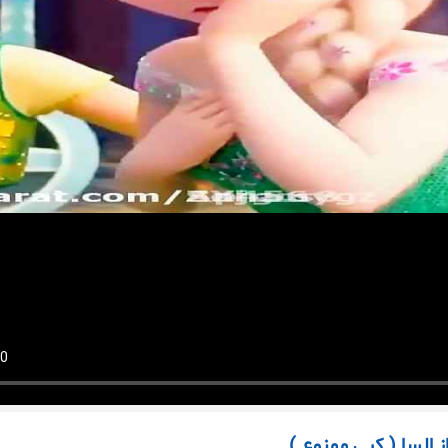
 السا ( کپی ممنوع )