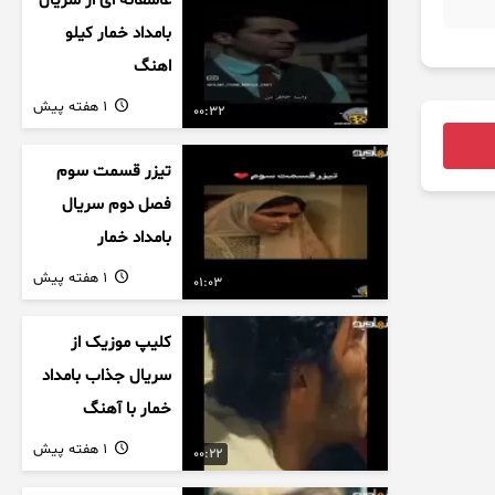
عاشقانه ای از سریال
بامداد خمار کیلو
اهنگ
1 هفته پیش
00:32
تیزر قسمت سوم
فصل دوم سریال
بامداد خمار
1 هفته پیش
01:03
کلیپ موزیک از
سریال جذاب بامداد
خمار با آهنگ
عاشقانه
1 هفته پیش
00:22