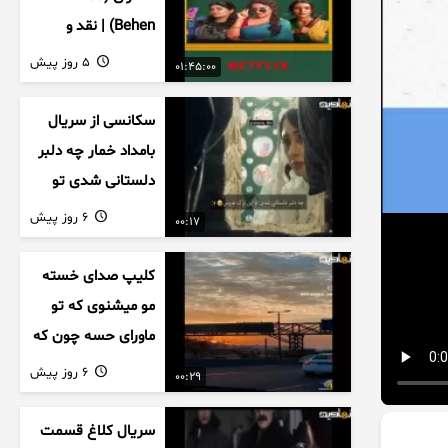
Behen) | نقد و
بررسی درام خانوادگی
5 روز پیش
01:45:00
هندی
سکانسی از سریال
بامداد خمار چه دلبر
دلستانی شدی تو
این بزک عروس..
6 روز پیش
00:17
کلیپ صدای خسته
مو میشنوی که تو
ماورای حسه چون که
داریم می رسیم به
6 روز پیش
00:29
اخرای قصه
سریال کلاغ قسمت