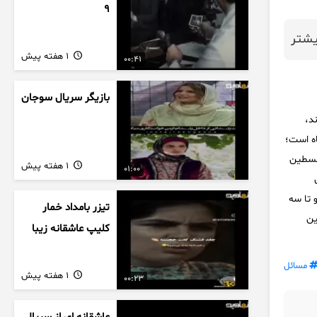
9
شتر
1 هفته پیش
00:41
بازیگر سریال سوجان
د،
اه است؛
فلسطین
1 هفته پیش
01:00
و تا سه
تیزر بامداد خمار
ین
کلیپ عاشقانه زیبا
مسائل
1 هفته پیش
00:23