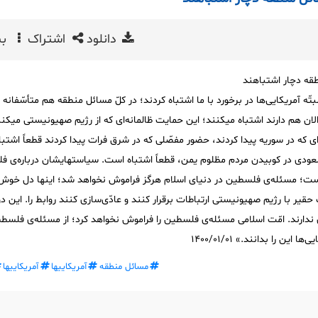
دانلود
اشتراک
بی
طقه دچار اشتباهند
بتّه آمریکایی‌ها در برخورد با ما اشتباه کردند؛ در کلّ مسائل منطقه هم متأسّفانه
الان هم دارند اشتباه میکنند؛ این حمایت ظالمانه‌ای که از رژیم صهیونیستی میکنن
ی که در سوریه پیدا کردند، حضور مفصّلی که در شرق فرات پیدا کردند قطعاً اشتب
عودی در کوبیدن مردم مظلوم یمن، قطعاً اشتباه است. سیاستهایشان درباره‌ی 
ت؛ مسئله‌ی فلسطین در دنیای اسلام هرگز فراموش نخواهد شد؛ اینها دل خوش
ت حقیر با رژیم صهیونیستی ارتباطات برقرار کنند و عادّی‌سازی کنند روابط را. این د
ی ندارند. امّت اسلامی مسئله‌ی فلسطین را فراموش نخواهد کرد؛ از مسئله‌ی فلسط
ین را بدانند.» ۱۴۰۰/۰۱/۰۱
مسائل منطقه
آمریکاییها
آمریکاییها