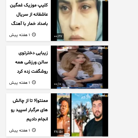
کلیپ موزیک غمگین
عاشقانه از سریال
بامداد خمار با آهنگ
احسان خواجه امیری
1 هفته پیش
00:27
زیبایی دخترتوی
سالن ورزشی همه
روشگفت زده کرد
1 هفته پیش
00:10
ممنتو|۶ تا از چالش
های مرگبار اسپید رو
انجام دادیم
1 هفته پیش
28:50