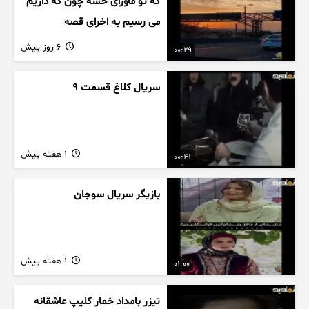
که تو ماورای حسه چون که داریم
می رسیم به اخرای قصه
6 روز پیش
00:29
سریال کلاغ قسمت 9
1 هفته پیش
00:41
بازیگر سریال سوجان
1 هفته پیش
01:00
تیزر بامداد خمار کلیپ عاشقانه