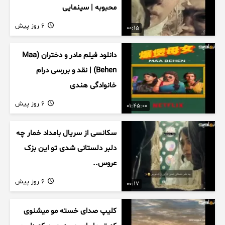
محبوبه | سینمایی
6 روز پیش
00:15
دانلود فیلم مادر و دختران (Maa
Behen) | نقد و بررسی درام
خانوادگی هندی
6 روز پیش
01:45:00
سکانسی از سریال بامداد خمار چه
دلبر دلستانی شدی تو این بزک
عروس..
6 روز پیش
00:17
کلیپ صدای خسته مو میشنوی