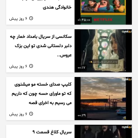
خانوادگی هندی
6 روز پیش
01:45:00
سکانسی از سریال بامداد خمار چه
دلبر دلستانی شدی تو این بزک
عروس..
6 روز پیش
00:17
کلیپ صدای خسته مو میشنوی
که تو ماورای حسه چون که داریم
می رسیم به اخرای قصه
6 روز پیش
00:29
سریال کلاغ قسمت 9