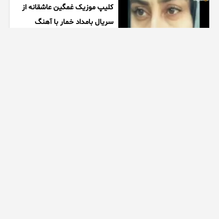
کلیپ موزیک غمگین عاشقانه از
سریال بامداد خمار با آهنگ
احسان خواجه امیری
1 هفته پیش
00:27
زیبایی دخترتوی سالن ورزشی
همه روشگفت زده کرد
1 هفته پیش
00:10
ممنتو|۶ تا از چالش های مرگبار
اسپید رو انجام دادیم
1 هفته پیش
28:50