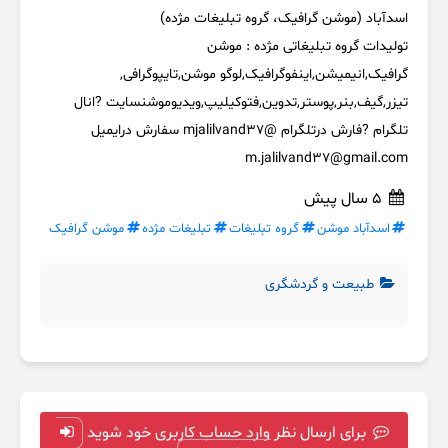
اسدآباد (موشن گرافیک، گروه تبلیغات مژده)
تولیدات گروه تبلیغاتی مژده : موشن
گرافیک,انیمیشن,اینفوگرافیک,لوگو موشن,تایپوگرافی,
تیزر,گیف,بنر,پوستر,تدوین,فتوکیلیپ,ویدیوموشنسایت ?انال
تلگرام ?فارش درتلگرام @mjalilvand37 سفارش درایمیل
m.jalilvand37@gmail.com
5 سال پیش
اسدآباد موشن
گروه تبلیغات
تبلیغات مژده
موشن گرافیک
طبیعت و گردشگری
برای ارسال نظر وارد حساب کاربری خود شوید