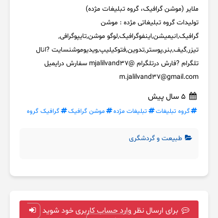
ملایر (موشن گرافیک، گروه تبلیغات مژده)
تولیدات گروه تبلیغاتی مژده : موشن
گرافیک,انیمیشن,اینفوگرافیک,لوگو موشن,تایپوگرافی,
تیزر,گیف,بنر,پوستر,تدوین,فتوکیلیپ,ویدیوموشنسایت ?انال
تلگرام ?فارش درتلگرام @mjalilvand37 سفارش درایمیل
m.jalilvand37@gmail.com
5 سال پیش
گروه تبلیغات
تبلیغات مژده
موشن گرافیک
گرافیک گروه
طبیعت و گردشگری
برای ارسال نظر وارد حساب کاربری خود شوید