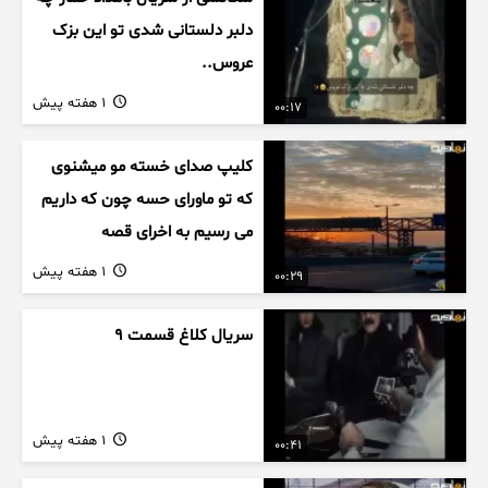
دلبر دلستانی شدی تو این بزک
عروس..
1 هفته پیش
00:17
کلیپ صدای خسته مو میشنوی
که تو ماورای حسه چون که داریم
می رسیم به اخرای قصه
1 هفته پیش
00:29
سریال کلاغ قسمت 9
1 هفته پیش
00:41