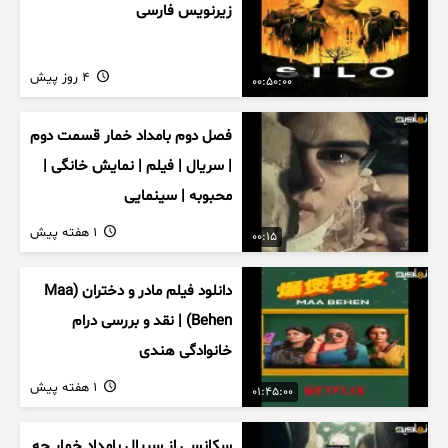
زیرنویس فارسی
4 روز پیش
00:50:00
فصل دوم بامداد خمار قسمت دوم
| سریال | فیلم | نمایش خانگی |
محبوبه | سینمایی
1 هفته پیش
00:15
دانلود فیلم مادر و دختران (Maa
Behen) | نقد و بررسی درام
خانوادگی هندی
1 هفته پیش
01:45:00
سکانسی از سریال بامداد خمار چه