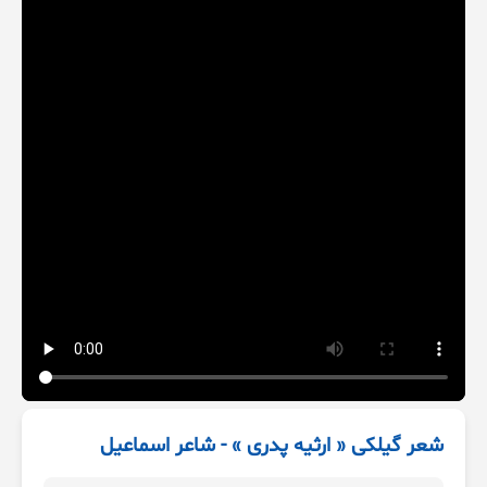
شعر گيلکی « ارثیه پدری » - شاعر اسماعیل