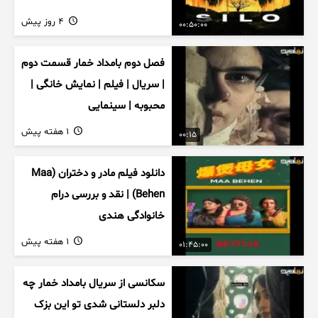
4 روز پیش
00:50:00
فصل دوم بامداد خمار قسمت دوم
| سریال | فیلم | نمایش خانگی |
محبوبه | سینمایی
1 هفته پیش
00:15
دانلود فیلم مادر و دختران (Maa
Behen) | نقد و بررسی درام
خانوادگی هندی
1 هفته پیش
01:45:00
سکانسی از سریال بامداد خمار چه
دلبر دلستانی شدی تو این بزک