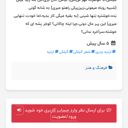
(شبیه روباه میمونی،زیرزیرکی راهتو میری) دِه شانه گونی
بَده،خوشتره تِنها شینی (به بقیه میگی کار بدیه،اما خودت تنهایی
میری) این پـِر مال دونی،چرا ایته چاکانی؟ کوجَر بِسّه ای که
خوشته،سرآخره ندانی؟
5 سال پیش
ارثیه پدری
شعر گيلکی
گيلکی
ارثیه
فرهنگ و هنر
برای ارسال نظر وارد حساب کاربری خود شوید
ورود/عضویت