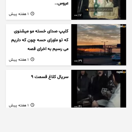
عروس..
1 هفته پیش
00:17
کلیپ صدای خسته مو میشنوی
که تو ماورای حسه چون که داریم
می رسیم به اخرای قصه
1 هفته پیش
00:29
سریال کلاغ قسمت 9
1 هفته پیش
00:41
بازیگر سریال سوجان