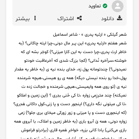
نماوید
دانلود
اشتراک
بیشتر
شعر گيلکی « ارثیه پدری » - شاعر اسماعیل
شعر هفتم «ارثیه پدری» این پـِر مال دونی،چرا ایته چاکانی؟ (به
خاطر ارث پدری،چرا دست به این کارا میزنی؟) کوجَر بسّه ای که
خوشته،سرآخره نُدانی؟ (کجا بزرگ شدی که آخرعاقبت خودتو
نمیدونی؟) چندتومانه پول رَه، خدای بنده نیه ی (به خاطر یه مقدار
پول،خدا رو بنده نیستی دیگه) همه ی رو هیسنی،هیچه شرمنده
نیه ی (تو روی همه وایمیستی،هیچی شرمنده و خجالت زده ت
نمیکنه) چند مترزِمی زواره ،تا کی خَنی بدِری ؟ (این زمین و املاکو
،تا کی میتونی نگه داری؟) اینجور دست و پا زنی،کول داکانی هَدِری؟
(که اینجوری دست و پا میزنی و زور زورکی میخای بری جلو؟) زمی
زواره دونی، همه یَ آبرو باری (به خاطر زمین و املاک، با آبروی همه
بازی می‌کنی) یادا کانی برَره، خواخرِ هَمره قاری (برادرتو فراموش
میکنی،با خواهرت قهر می‌کنی) لیاس ِحال دِری،بُن بُنه رایه بینی