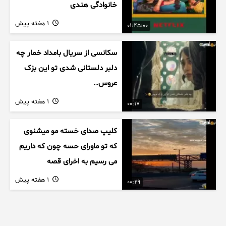
خانوادگی هندی
1 هفته پیش
01:45:00
سکانسی از سریال بامداد خمار چه
دلبر دلستانی شدی تو این بزک
عروس..
1 هفته پیش
00:17
کلیپ صدای خسته مو میشنوی
که تو ماورای حسه چون که داریم
می رسیم به اخرای قصه
1 هفته پیش
00:29
سریال کلاغ قسمت 9