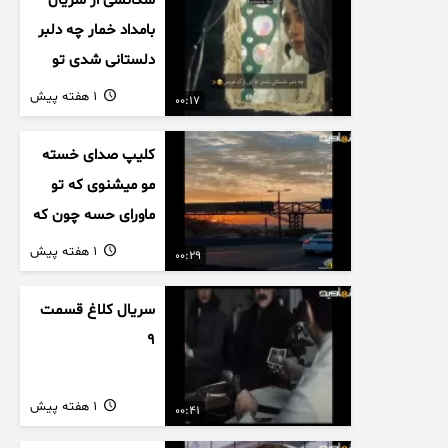
سکانسی از سریال
بامداد خمار چه دلبر
دلستانی شدی تو
این بزک عروس..
1 هفته پیش
00:17
کلیپ صدای خسته
مو میشنوی که تو
ماورای حسه چون که
داریم می رسیم به
1 هفته پیش
00:29
اخرای قصه
سریال کلاغ قسمت
9
1 هفته پیش
00:41