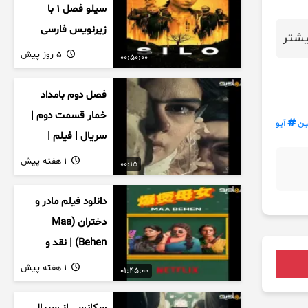
سیلو فصل ۱ با
زیرنویس فارسی
شتر
5 روز پیش
00:50:00
فصل دوم بامداد
خمار قسمت دوم |
ین
آیو
سریال | فیلم |
نمایش خانگی |
1 هفته پیش
00:15
محبوبه | سینمایی
دانلود فیلم مادر و
دختران (Maa
Behen) | نقد و
بررسی درام خانوادگی
1 هفته پیش
01:45:00
هندی