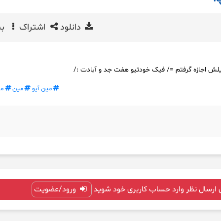
دانلود
اشتراک
بی
یلش اجازه گرفتم =/ فیک خودتیو هفت جد و آبادت :/
مین آیو
مین
م
 ارسال نظر وارد حساب کاربری خود شوید
ورود/عضویت