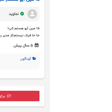
نماوید
15 مین آیو هستم کپ!
خا خا فیک نیستم:|از مدیر ر
5 سال پیش
گوناگون
برای