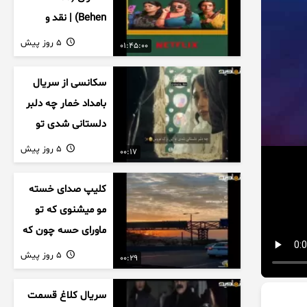
Behen) | نقد و
بررسی درام خانوادگی
5 روز پیش
01:45:00
هندی
سکانسی از سریال
بامداد خمار چه دلبر
دلستانی شدی تو
این بزک عروس..
5 روز پیش
00:17
کلیپ صدای خسته
مو میشنوی که تو
ماورای حسه چون که
داریم می رسیم به
5 روز پیش
00:29
اخرای قصه
سریال کلاغ قسمت