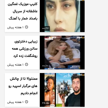
کلیپ موزیک غمگین
عاشقانه از سریال
بامداد خمار با آهنگ
احسان خواجه امیری
1 هفته پیش
00:27
زیبایی دخترتوی
سالن ورزشی همه
روشگفت زده کرد
1 هفته پیش
00:10
ممنتو|۶ تا از چالش
های مرگبار اسپید رو
انجام دادیم
1 هفته پیش
28:50