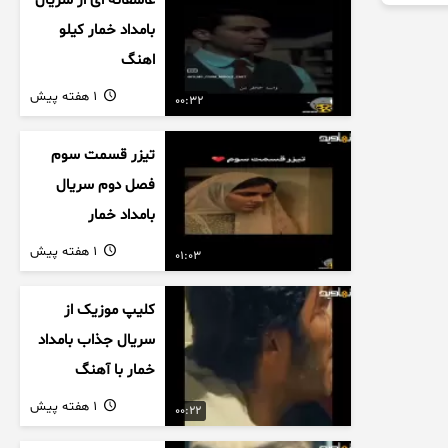
عاشقانه ای از سریال
بامداد خمار کیلو
اهنگ
1 هفته پیش
00:32
تیزر قسمت سوم
فصل دوم سریال
بامداد خمار
1 هفته پیش
01:03
کلیپ موزیک از
سریال جذاب بامداد
خمار با آهنگ
عاشقانه
1 هفته پیش
00:22