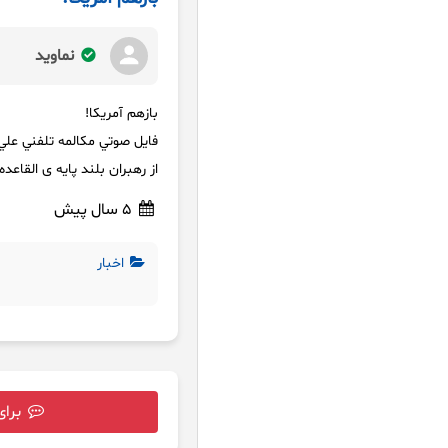
نماوید
بازهم آمریکا!
فايل صوتي مكالمه تلفني علي
از رهبران بلند پایه ی القاعده
5 سال پیش
اخبار
برای