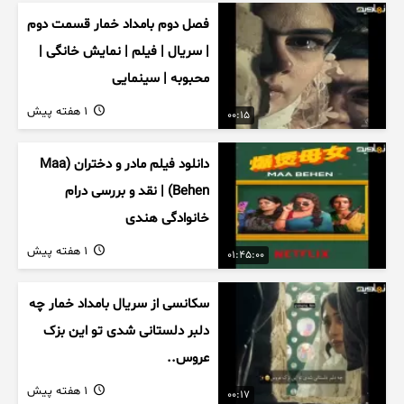
فصل دوم بامداد خمار قسمت دوم
| سریال | فیلم | نمایش خانگی |
محبوبه | سینمایی
1 هفته پیش
00:15
دانلود فیلم مادر و دختران (Maa
Behen) | نقد و بررسی درام
خانوادگی هندی
1 هفته پیش
01:45:00
سکانسی از سریال بامداد خمار چه
دلبر دلستانی شدی تو این بزک
عروس..
1 هفته پیش
00:17