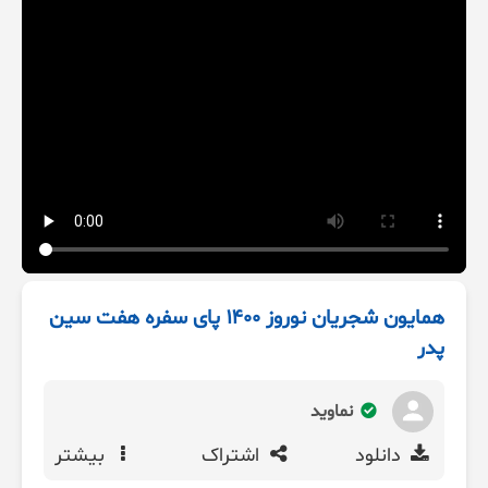
همایون شجریان نوروز ۱۴۰۰ پای سفره هفت سین
پدر
نماوید
دانلود
اشتراک
بیشتر