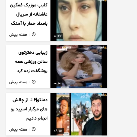
کلیپ موزیک غمگین
عاشقانه از سریال
بامداد خمار با آهنگ
احسان خواجه امیری
1 هفته پیش
00:27
زیبایی دخترتوی
سالن ورزشی همه
روشگفت زده کرد
1 هفته پیش
00:10
ممنتو|۶ تا از چالش
های مرگبار اسپید رو
انجام دادیم
1 هفته پیش
28:50