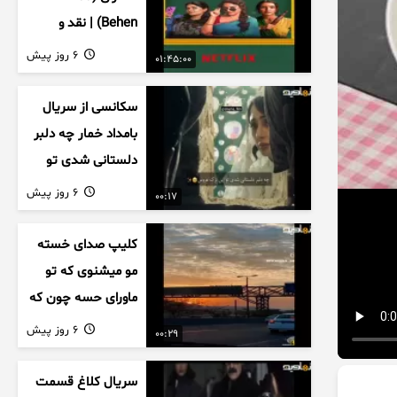
Behen) | نقد و
بررسی درام خانوادگی
6 روز پیش
01:45:00
هندی
سکانسی از سریال
بامداد خمار چه دلبر
دلستانی شدی تو
این بزک عروس..
6 روز پیش
00:17
کلیپ صدای خسته
مو میشنوی که تو
ماورای حسه چون که
داریم می رسیم به
6 روز پیش
00:29
اخرای قصه
سریال کلاغ قسمت