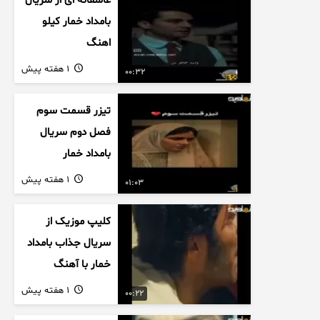
عاشقانه ای از سریال
بامداد خمار کیلو
اهنگ
1 هفته پیش
00:32
تیزر قسمت سوم
فصل دوم سریال
بامداد خمار
1 هفته پیش
01:03
کلیپ موزیک از
سریال جذاب بامداد
خمار با آهنگ
عاشقانه
1 هفته پیش
00:22