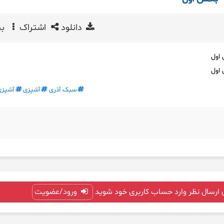
دانلود
اشتراک
بی
اول
اول
سبک آذری
آشپزی
آشپزی
 ارسال نظر وارد حساب کاربری خود شوید
ورود/عضویت