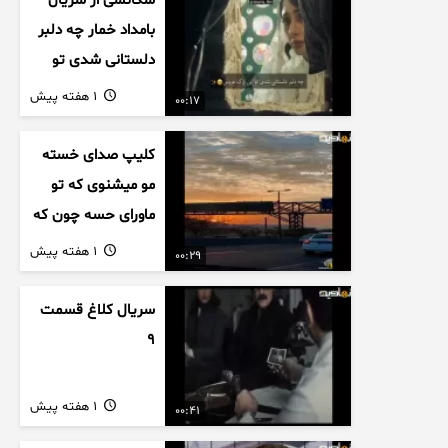
سکانسی از سریال
بامداد خمار چه دلبر
دلستانی شدی تو
این بزک عروس..
1 هفته پیش
00:17
کلیپ صدای خسته
مو میشنوی که تو
ماورای حسه چون که
داریم می رسیم به
1 هفته پیش
00:29
اخرای قصه
سریال کلاغ قسمت
9
1 هفته پیش
00:41