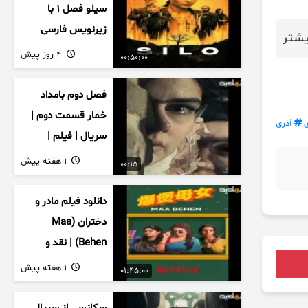
سیلو فصل ۱ با
زیرنویس فارسی
شتر
4 روز پیش
00:50:00
فصل دوم بامداد
خمار قسمت دوم |
آذری
سریال | فیلم |
نمایش خانگی |
1 هفته پیش
00:15
محبوبه | سینمایی
دانلود فیلم مادر و
دختران (Maa
Behen) | نقد و
بررسی درام خانوادگی
1 هفته پیش
01:45:00
هندی