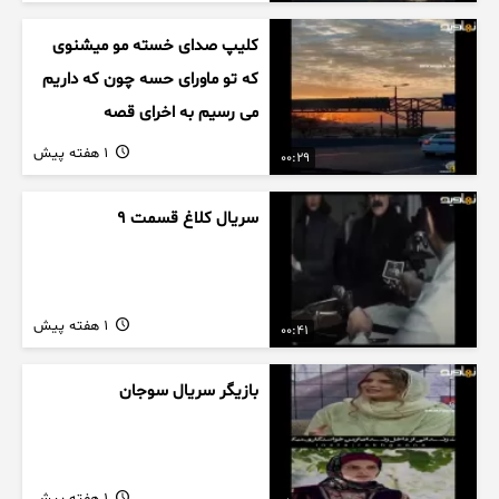
کلیپ صدای خسته مو میشنوی
که تو ماورای حسه چون که داریم
می رسیم به اخرای قصه
1 هفته پیش
00:29
سریال کلاغ قسمت 9
1 هفته پیش
00:41
بازیگر سریال سوجان