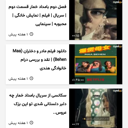
فصل دوم بامداد خمار قسمت دوم
| سریال | فیلم | نمایش خانگی |
محبوبه | سینمایی
1 هفته پیش
00:15
دانلود فیلم مادر و دختران (Maa
Behen) | نقد و بررسی درام
خانوادگی هندی
1 هفته پیش
01:45:00
سکانسی از سریال بامداد خمار چه
دلبر دلستانی شدی تو این بزک
عروس..
1 هفته پیش
00:17