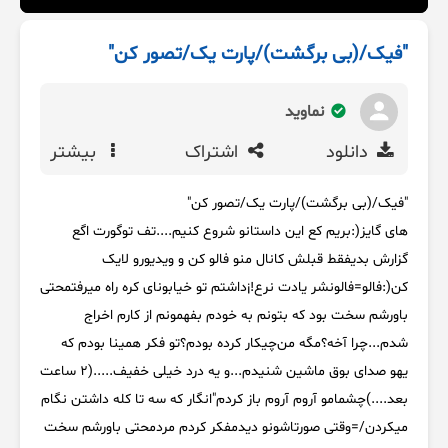
"فیک/(بی برگشت)/پارت یک/تصور کن"
نماوید
دانلود
اشتراک
بیشتر
"فیک/(بی برگشت)/پارت یک/تصور کن"
های گایز(:بریم کع این داستانو شروع کنیم....تف توگورت اگع
گزارش بدیفقط قبلش کانال منو فالو کن و ویدیورو لایک
کن(:فالو=فالونشر یادت نرع!¡داشتم تو خیابونای کره راه میرفتمحتی
باورشم سخت بود که بتونم به خودم بفهمونم از کارم اخراج
شدم...چرا آخه؟مگه من‌چیکار کرده بودم؟تو فکر همینا بودم که
یهو صدای بوق ماشین شنیدم...و یه درد خیلی خفیف.....(۲ ساعت
بعد....)چشمامو آروم آروم باز کردم"انگار که سه تا کله داشتن نگام
میکردن/=وقتی صورتاشونو دیدمفکر کردم مردمحتی باورشم سخت