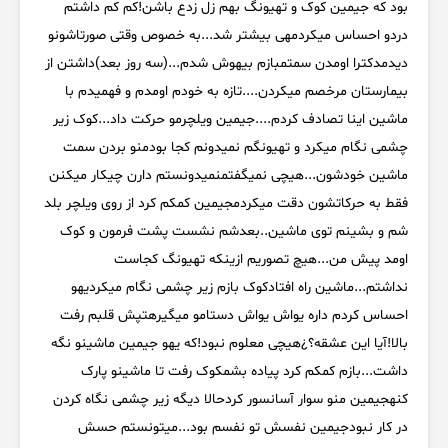
بود که جیمین کوک و تهیونگ بهم زل زدع باشن!کم کم داشتم
دردو احساس میکردمهی بیشتر شد...به خصوص وقتی صورتاشونو
دیدمدکترا اومدن سمتمبازم بیهوش شدم...(سه روز بعد)داشتن از
بیمارستان مرخصم میکردن....تازه به خودم اومدم و فهمیدم با
ماشین اینا تصادف کردم....جیمین ویلچرمو حرکت داد...کوک زیر
چشمی نگام میکرد و تهیونگم نمیدونم کجا بودمنو بردن سمت
ماشین خودشون...هیچی نمیگفتمنمیدونستم دارن چیکار میکنن
فقط به حرکاتشون دقت میکردمجیمین کمکم کرد از روی ویلچر بلد
شم و بشینم توی ماشین‌..بعدشم نشست پشت ‌‌‌فرمون و کوک
اومد پیش من...هیچ تصوریم ازینکه تهیونگ کجاست
نداشتم...ماشین راه افتادکوک بازم زیر چشمی نگام میکردیهو
احساس کردم داره یواش یواش دستامو میگیرهتپش قلبم رفت
بالا!آیا این عشقه؟¿هیچی معلوم نبود!که یهو جیمین ماشینو نگه
داشت...بازم کمکم کرد پیاده بشمکوک رفت تا ماشینو پارک
کنهجیمین منو سوار آسانسور کردحالا دیگه زیر چشمی نگاه کردن
در کار نبودجیمین نفسش تو نفسم بود...میتونستم حسش