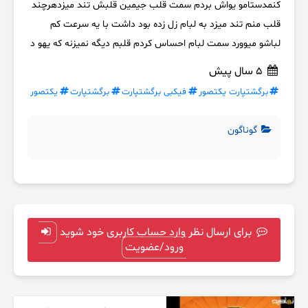
کنمدستامو یواش بردم سمت قلب جیمین قلبش تند میزدهرچند
قلب منم تند میزد به لبام زل زده بود داشت با یه سرعت کم
لباشو میوورد سمت لبام احساس کردم قلبم دیگه نمیزنه که یهو د
5 سال پیش
برگشتپارت یکتصور
فیکبی برگشتپارت
برگشتپارت
یکتصور
گوناگون
برای ارسال نظر وارد حساب کاربری خود شوید
ورود/عضویت