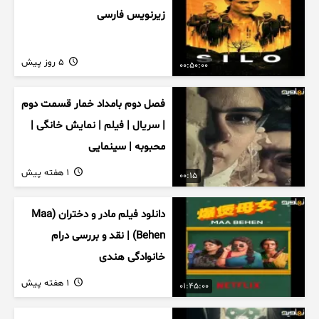
زیرنویس فارسی
5 روز پیش
00:50:00
فصل دوم بامداد خمار قسمت دوم
| سریال | فیلم | نمایش خانگی |
محبوبه | سینمایی
1 هفته پیش
00:15
دانلود فیلم مادر و دختران (Maa
Behen) | نقد و بررسی درام
خانوادگی هندی
1 هفته پیش
01:45:00