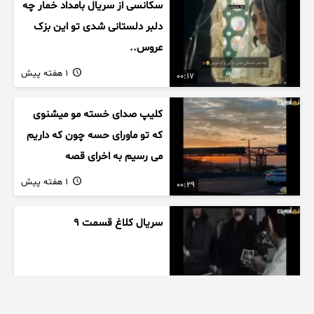
سکانسی از سریال بامداد خمار چه
دلبر دلستانی شدی تو این بزک
عروس..
1 هفته پیش
00:17
کلیپ صدای خسته مو میشنوی
که تو ماورای حسه چون که داریم
می رسیم به اخرای قصه
1 هفته پیش
00:29
سریال کلاغ قسمت 9
1 هفته پیش
00:41