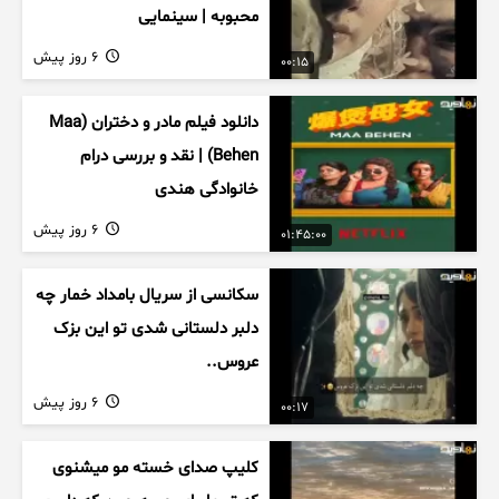
محبوبه | سینمایی
6 روز پیش
00:15
دانلود فیلم مادر و دختران (Maa
Behen) | نقد و بررسی درام
خانوادگی هندی
6 روز پیش
01:45:00
سکانسی از سریال بامداد خمار چه
دلبر دلستانی شدی تو این بزک
عروس..
6 روز پیش
00:17
کلیپ صدای خسته مو میشنوی