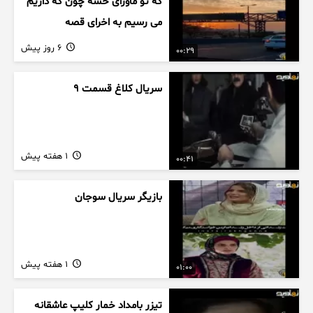
که تو ماورای حسه چون که داریم
می رسیم به اخرای قصه
6 روز پیش
00:29
سریال کلاغ قسمت 9
1 هفته پیش
00:41
بازیگر سریال سوجان
1 هفته پیش
01:00
تیزر بامداد خمار کلیپ عاشقانه