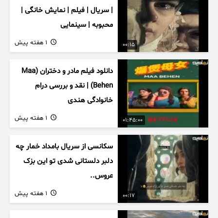
| سریال | فیلم | نمایش خانگی |
محبوبه | سینمایی
1 هفته پیش
00:15
دانلود فیلم مادر و دختران (Maa
Behen) | نقد و بررسی درام
خانوادگی هندی
1 هفته پیش
01:45:00
سکانسی از سریال بامداد خمار چه
دلبر دلستانی شدی تو این بزک
عروس..
1 هفته پیش
00:17