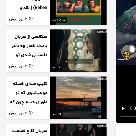
Behen) | نقد و
بررسی درام خانوادگی
6 روز پیش
01:45:00
هندی
سکانسی از سریال
بامداد خمار چه دلبر
دلستانی شدی تو
این بزک عروس..
6 روز پیش
00:17
کلیپ صدای خسته
مو میشنوی که تو
ماورای حسه چون که
داریم می رسیم به
6 روز پیش
00:29
اخرای قصه
سریال کلاغ قسمت