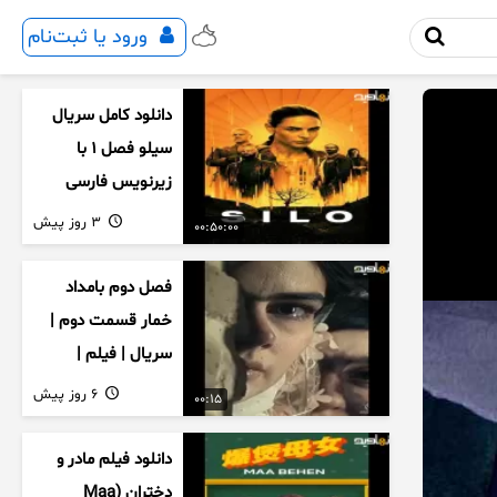
ورود یا ثبت‌نام
دانلود کامل سریال
سیلو فصل ۱ با
زیرنویس فارسی
3 روز پیش
00:50:00
فصل دوم بامداد
خمار قسمت دوم |
سریال | فیلم |
نمایش خانگی |
6 روز پیش
00:15
محبوبه | سینمایی
دانلود فیلم مادر و
دختران (Maa