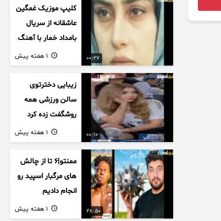
کلیپ موزیک غمگین
عاشقانه از سریال
بامداد خمار با آهنگ
احسان خواجه امیری
1 هفته پیش
00:27
زیبایی دخترتوی
سالن ورزشی همه
روشگفت زده کرد
1 هفته پیش
00:10
ممنتو|۶ تا از چالش
های مرگبار اسپید رو
انجام دادیم
1 هفته پیش
28:50