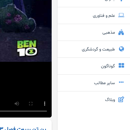
علم و فناوری
مذهبی
طبیعت و گردشگری
گوناگون
سایر مطالب
وبلاگ
بن تن ریبوت فصل 3 قسمت 22 دوبله فارسی