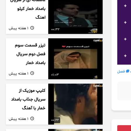
عاشقانه ای از سریال
بامداد خمار کیلو
اهنگ
1 هفته پیش
00:32
تیزر قسمت سوم
فصل دوم سریال
بامداد خمار
فصل
1 هفته پیش
01:03
کلیپ موزیک از
سریال جذاب بامداد
خمار با آهنگ
عاشقانه
1 هفته پیش
00:22