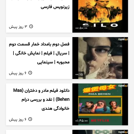
زیرنویس فارسی
3 روز پیش
00:50:00
فصل دوم بامداد خمار قسمت دوم
| سریال | فیلم | نمایش خانگی |
محبوبه | سینمایی
6 روز پیش
00:15
دانلود فیلم مادر و دختران (Maa
Behen) | نقد و بررسی درام
خانوادگی هندی
6 روز پیش
01:45:00