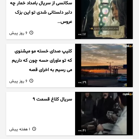
سکانسی از سریال بامداد خمار چه
دلبر دلستانی شدی تو این بزک
عروس..
6 روز پیش
00:17
کلیپ صدای خسته مو میشنوی
که تو ماورای حسه چون که داریم
می رسیم به اخرای قصه
6 روز پیش
00:29
سریال کلاغ قسمت 9
1 هفته پیش
00:41