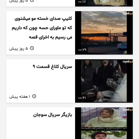
5 روز پیش
00:17
کلیپ صدای خسته مو میشنوی
که تو ماورای حسه چون که داریم
می رسیم به اخرای قصه
5 روز پیش
00:29
سریال کلاغ قسمت 9
1 هفته پیش
00:41
بازیگر سریال سوجان