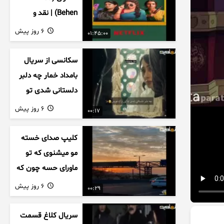
Behen) | نقد و
بررسی درام خانوادگی
6 روز پیش
01:45:00
هندی
سکانسی از سریال
بامداد خمار چه دلبر
دلستانی شدی تو
این بزک عروس..
6 روز پیش
00:17
کلیپ صدای خسته
مو میشنوی که تو
ماورای حسه چون که
داریم می رسیم به
6 روز پیش
00:29
اخرای قصه
سریال کلاغ قسمت