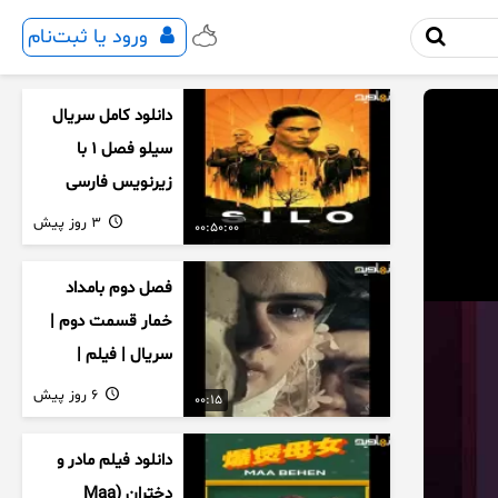
ورود یا ثبت‌نام
دانلود کامل سریال
سیلو فصل ۱ با
زیرنویس فارسی
3 روز پیش
00:50:00
فصل دوم بامداد
خمار قسمت دوم |
سریال | فیلم |
نمایش خانگی |
6 روز پیش
00:15
محبوبه | سینمایی
دانلود فیلم مادر و
دختران (Maa