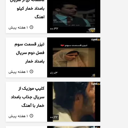
عاشقانه ای از سریال
بامداد خمار کیلو
اهنگ
1 هفته پیش
00:32
تیزر قسمت سوم
فصل دوم سریال
بامداد خمار
1 هفته پیش
01:03
کلیپ موزیک از
سریال جذاب بامداد
خمار با آهنگ
عاشقانه
1 هفته پیش
00:22