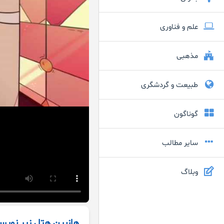
علم و فناوری
مذهبی
طبیعت و گردشگری
گوناگون
سایر مطالب
وبلاگ
هازبین هتل زیر نویس