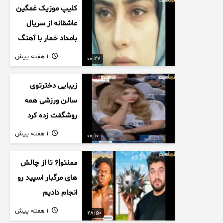
کلیپ موزیک غمگین
عاشقانه از سریال
بامداد خمار با آهنگ
احسان خواجه امیری
1 هفته پیش
00:27
زیبایی دخترتوی
سالن ورزشی همه
روشگفت زده کرد
1 هفته پیش
00:10
ممنتو|۶ تا از چالش
های مرگبار اسپید رو
انجام دادیم
1 هفته پیش
28:50