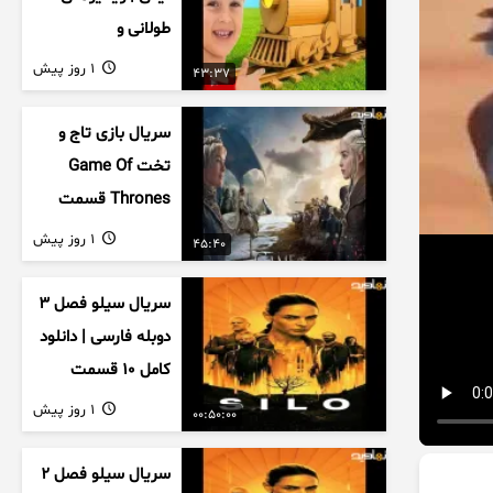
طولانی و
سرگرم‌کننده کودکان
1 روز پیش
43:37
سریال بازی تاج و
تخت Game Of
Thrones قسمت
دوم فصل اول
1 روز پیش
45:40
زیرنویس فارسی
سریال سیلو فصل ۳
دوبله فارسی | دانلود
کامل ۱۰ قسمت
1 روز پیش
00:50:00
سریال سیلو فصل ۲