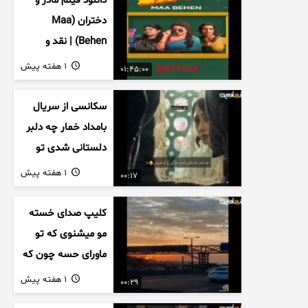
دانلود فیلم مادر و
دختران (Maa
Behen) | نقد و
بررسی درام خانوادگی
1 هفته پیش
01:45:00
هندی
سکانسی از سریال
بامداد خمار چه دلبر
دلستانی شدی تو
این بزک عروس..
1 هفته پیش
00:17
کلیپ صدای خسته
مو میشنوی که تو
ماورای حسه چون که
داریم می رسیم به
1 هفته پیش
00:29
اخرای قصه