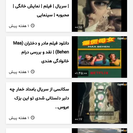
| سریال | فیلم | نمایش خانگی |
محبوبه | سینمایی
1 هفته پیش
00:15
دانلود فیلم مادر و دختران (Maa
Behen) | نقد و بررسی درام
خانوادگی هندی
1 هفته پیش
01:45:00
سکانسی از سریال بامداد خمار چه
دلبر دلستانی شدی تو این بزک
عروس..
1 هفته پیش
00:17