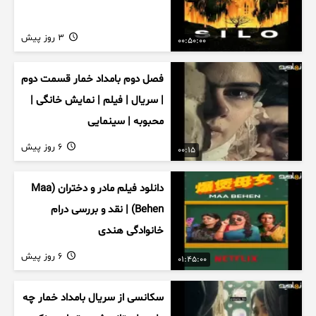
3 روز پیش
00:50:00
فصل دوم بامداد خمار قسمت دوم
| سریال | فیلم | نمایش خانگی |
محبوبه | سینمایی
6 روز پیش
00:15
دانلود فیلم مادر و دختران (Maa
Behen) | نقد و بررسی درام
خانوادگی هندی
6 روز پیش
01:45:00
سکانسی از سریال بامداد خمار چه