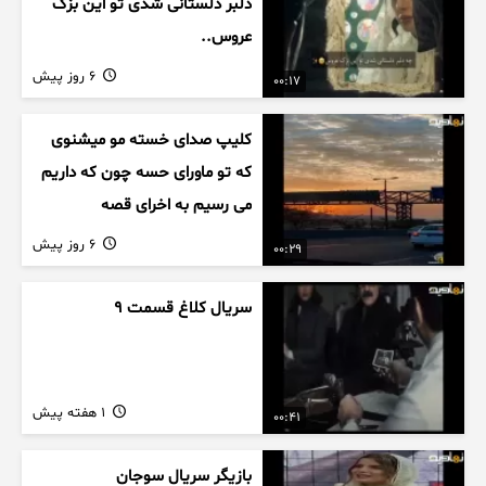
دلبر دلستانی شدی تو این بزک
عروس..
6 روز پیش
00:17
کلیپ صدای خسته مو میشنوی
که تو ماورای حسه چون که داریم
می رسیم به اخرای قصه
6 روز پیش
00:29
سریال کلاغ قسمت 9
1 هفته پیش
00:41
بازیگر سریال سوجان