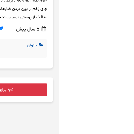
%%b4%d8%a7
جای زخم از بین بردن ضایعا
منافذ باز پوستی ترمیم و تجدید
5 سال پیش
بانوان
برای