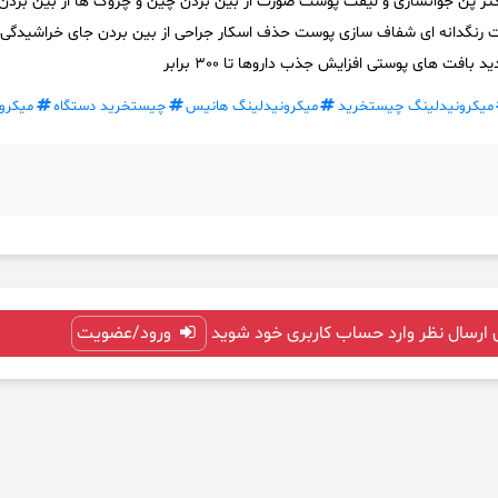
d8/ برند : دکتر پن جوانسازی و لیفت پوست صورت از بین بردن چین و چروک ها از بین بردن
ت رنگدانه ای شفاف سازی پوست حذف اسکار جراحی از بین بردن جای خراشیدگی
 بافت های پوستی افزایش جذب داروها تا 300 برابر
میکرونیدلینگ چیستخرید
میکرونیدلینگ هانیس
چیستخرید دستگاه
میکرو
 ارسال نظر وارد حساب کاربری خود شوید
ورود/عضویت