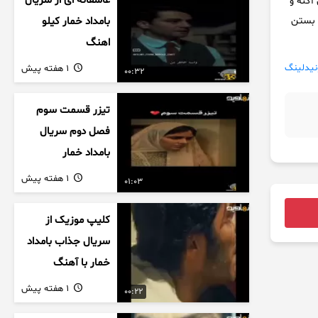
عاشقانه ای از سریال
 آکنه و
 بستن
بامداد خمار کیلو
اهنگ
نیدلینگ
1 هفته پیش
00:32
تیزر قسمت سوم
فصل دوم سریال
بامداد خمار
1 هفته پیش
01:03
کلیپ موزیک از
سریال جذاب بامداد
خمار با آهنگ
عاشقانه
1 هفته پیش
00:22