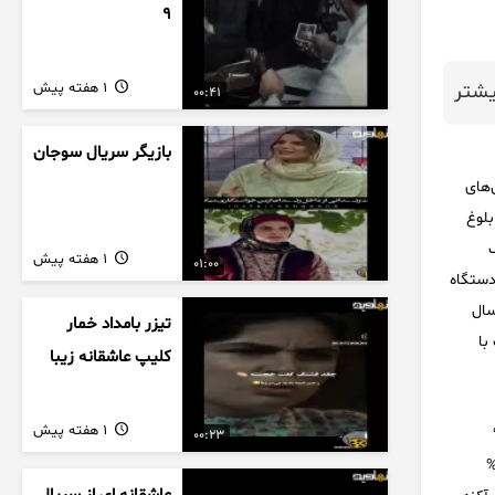
9
1 هفته پیش
شتر
00:41
بازیگر سریال سوجان
‌های
بلوغ
1 هفته پیش
01:00
دستگاه
سال
تیزر بامداد خمار
با
کلیپ عاشقانه زیبا
1 هفته پیش
00:23