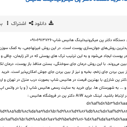
دانلود
اشتراک
بی
اه دکتر پن میکرونیدلینگ هانیس شاپ-09106913726
یدترین روش‌های جوان‌سازی پوست است. در این روش غیرتهاجمی، به کمک سوزن
ر پوست ایجاد می‌شود و به این ترتیب ترک های پوستی که در اثر زایمان، چاقی و 
 بین می‌روند. با این روش درمان جای سوختگی، بستن منافذ باز پوست، درمان لک
ز بین بردن جای زخم، بخیه و نیز از بین بردن جای جوش امکان‌پذیر است. خرید 
کتر پن شارژی با بهترین قیمت در هانیس شاپ بصورت درب منزل در تهران و ار
... به شهرستان ها. برای خرید به سایت رسمی هانیس شاپ ( و یا در واتس اپ 
شماره (09106913726) با ما در ارتباط باشید. لینک خرید A1W دکتر پن در فروشگاه هانیس :
d8%af%d8%b3%d8%aa
%d9%85%db%8c%da%a9%d8%b1%d9%88%d9%86%db%8c%d8%af%d9%84
%d8%af%d8%b1%d9%85%d8%a7%d9%be%d9%86-%d8%af%da%a9%d8%aa