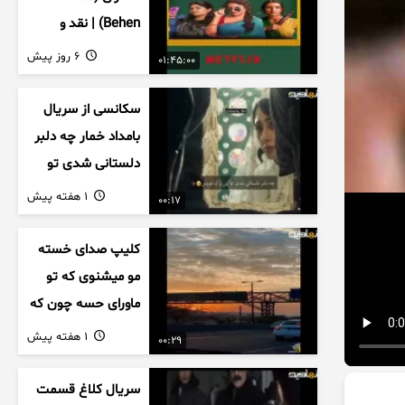
Behen) | نقد و
بررسی درام خانوادگی
6 روز پیش
01:45:00
هندی
سکانسی از سریال
بامداد خمار چه دلبر
دلستانی شدی تو
این بزک عروس..
1 هفته پیش
00:17
کلیپ صدای خسته
مو میشنوی که تو
ماورای حسه چون که
داریم می رسیم به
1 هفته پیش
00:29
اخرای قصه
سریال کلاغ قسمت