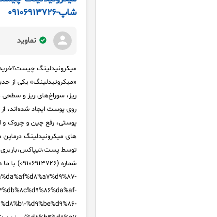
شاپ-09106913726
نماوید
میکرونیدلینگ چیست؟خرید دستگ
«میکرونیدلینگ» یکی از جد
ریز، سوراخ‌های ریز و سطحی د
روی پوست ایجاد شده‌اند، از
پوستی، رفع چین و‌ چروک و ا
های میکرونیدلینگ درماپن د
توسط پست،تیپاکس،باربری و 
%da%af%d8%a7%d9%87-
%db%8c%d9%86%da%af-
%d8%b1-%d9%be%d9%86-