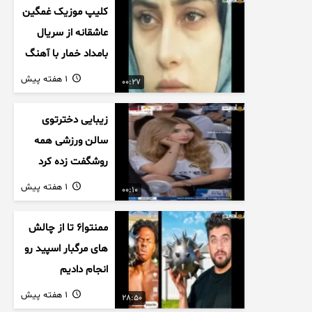
کلیپ موزیک غمگین
عاشقانه از سریال
بامداد خمار با آهنگ
احسان خواجه امیری
1 هفته پیش
00:27
زیبایی دخترتوی
سالن ورزشی همه
روشگفت زده کرد
1 هفته پیش
00:10
ممنتو|۶ تا از چالش
های مرگبار اسپید رو
انجام دادیم
1 هفته پیش
28:50