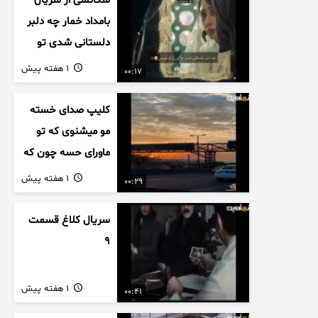
سکانسی از سریال
بامداد خمار چه دلبر
دلستانی شدی تو
این بزک عروس..
1 هفته پیش
00:17
کلیپ صدای خسته
مو میشنوی که تو
ماورای حسه چون که
داریم می رسیم به
1 هفته پیش
00:29
اخرای قصه
سریال کلاغ قسمت
9
1 هفته پیش
00:41