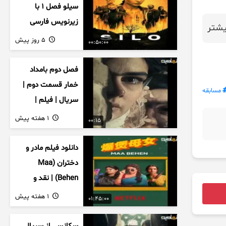
سیلو فصل ۱ با
زیرنویس فارسی
شتر
5 روز پیش
00:50:00
فصل دوم بامداد
خمار قسمت دوم |
مسابقه
سریال | فیلم |
نمایش خانگی |
1 هفته پیش
00:15
محبوبه | سینمایی
دانلود فیلم مادر و
دختران (Maa
Behen) | نقد و
بررسی درام خانوادگی
1 هفته پیش
01:45:00
هندی