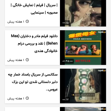
| سریال | فیلم | نمایش خانگی |
محبوبه | سینمایی
1 هفته پیش
00:15
دانلود فیلم مادر و دختران (Maa
Behen) | نقد و بررسی درام
خانوادگی هندی
1 هفته پیش
01:45:00
سکانسی از سریال بامداد خمار چه
دلبر دلستانی شدی تو این بزک
عروس..
1 هفته پیش
00:17