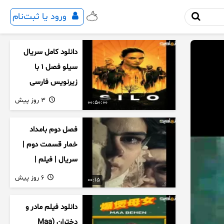
ورود یا ثبت‌نام
دانلود کامل سریال
سیلو فصل ۱ با
زیرنویس فارسی
3 روز پیش
00:50:00
فصل دوم بامداد
خمار قسمت دوم |
سریال | فیلم |
نمایش خانگی |
6 روز پیش
00:15
محبوبه | سینمایی
دانلود فیلم مادر و
دختران (Maa