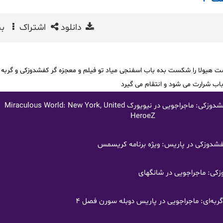
دانلود
اشتراک
بی
 هیولا را شکست بده باب اسفنجی میاد تو فیلم و معجزه گر کفشدوزکی و گربه س
ارباب شرارت می شود و انتقام می گیرد
فیلم دنیای دختر کفشدوزکی: ماجراجویی در نیویورک Miraculous World: New York, United
HeroeZ
فشدوزکی در پاریس: ویژه برنامه کریسمس
زکی: ماجراجویی در شانگهای
ه‌ای: ماجراجویی در پاریس دوبله سورن فصل 4