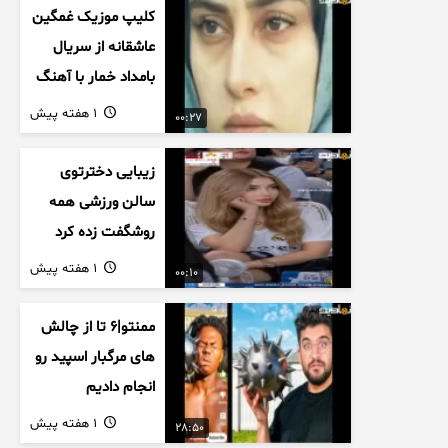
کلیپ موزیک غمگین
عاشقانه از سریال
بامداد خمار با آهنگ
احسان خواجه امیری
1 هفته پیش
00:27
زیبایی دخترتوی
سالن ورزشی همه
روشگفت زده کرد
1 هفته پیش
00:10
ممنتو|۶ تا از چالش
های مرگبار اسپید رو
انجام دادیم
1 هفته پیش
28:50