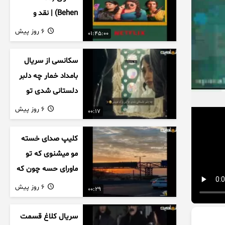
Behen) | نقد و
بررسی درام خانوادگی
6 روز پیش
01:45:00
هندی
سکانسی از سریال
بامداد خمار چه دلبر
دلستانی شدی تو
این بزک عروس..
6 روز پیش
00:17
کلیپ صدای خسته
مو میشنوی که تو
ماورای حسه چون که
داریم می رسیم به
6 روز پیش
00:29
اخرای قصه
سریال کلاغ قسمت