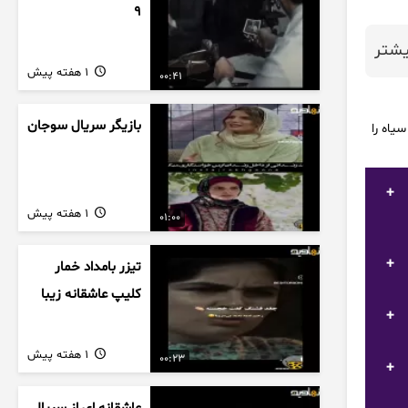
9
شتر
1 هفته پیش
00:41
بازیگر سریال سوجان
یاه را
1 هفته پیش
01:00
تیزر بامداد خمار
کلیپ عاشقانه زیبا
1 هفته پیش
00:23