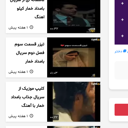
عاشقانه ای از سریال
بامداد خمار کیلو
اهنگ
1 هفته پیش
00:32
تیزر قسمت سوم
دختر
فصل دوم سریال
بامداد خمار
1 هفته پیش
01:03
کلیپ موزیک از
سریال جذاب بامداد
خمار با آهنگ
عاشقانه
1 هفته پیش
00:22