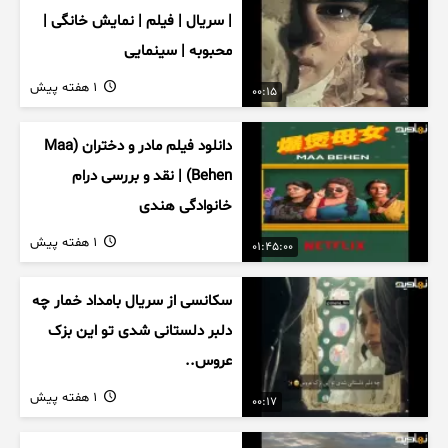
| سریال | فیلم | نمایش خانگی |
محبوبه | سینمایی
1 هفته پیش
00:15
دانلود فیلم مادر و دختران (Maa
Behen) | نقد و بررسی درام
خانوادگی هندی
1 هفته پیش
01:45:00
سکانسی از سریال بامداد خمار چه
دلبر دلستانی شدی تو این بزک
عروس..
1 هفته پیش
00:17