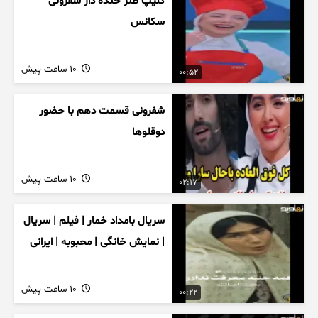
کلیپ طنز خنده دار شفرونی
سکانس
10 ساعت پیش
00:52
شفرونی قسمت دهم با حضور
دوقلوها
10 ساعت پیش
02:17
سریال بامداد خمار | فیلم | سریال
| نمایش خانگی | محبوبه | ایرانی
10 ساعت پیش
00:22