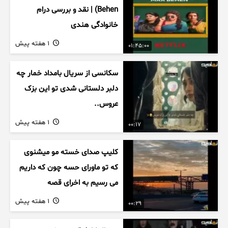
Behen) | نقد و بررسی درام
خانوادگی هندی
1 هفته پیش
01:45:00
سکانسی از سریال بامداد خمار چه
دلبر دلستانی شدی تو این بزک
عروس..
1 هفته پیش
00:17
کلیپ صدای خسته مو میشنوی
که تو ماورای حسه چون که داریم
می رسیم به اخرای قصه
1 هفته پیش
00:29