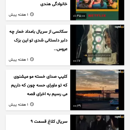
خانوادگی هندی
1 هفته پیش
01:45:00
سکانسی از سریال بامداد خمار چه
دلبر دلستانی شدی تو این بزک
عروس..
1 هفته پیش
00:17
کلیپ صدای خسته مو میشنوی
که تو ماورای حسه چون که داریم
می رسیم به اخرای قصه
1 هفته پیش
00:29
سریال کلاغ قسمت 9