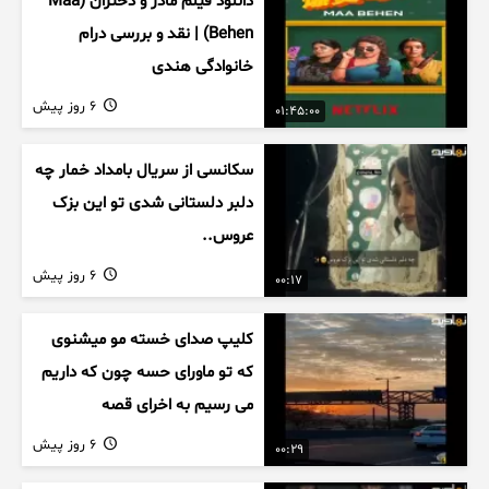
دانلود فیلم مادر و دختران (Maa
Behen) | نقد و بررسی درام
خانوادگی هندی
6 روز پیش
01:45:00
سکانسی از سریال بامداد خمار چه
دلبر دلستانی شدی تو این بزک
عروس..
6 روز پیش
00:17
کلیپ صدای خسته مو میشنوی
که تو ماورای حسه چون که داریم
می رسیم به اخرای قصه
6 روز پیش
00:29