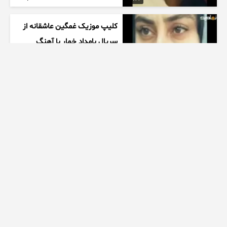
کلیپ موزیک غمگین عاشقانه از
سریال بامداد خمار با آهنگ
احسان خواجه امیری
1 هفته پیش
00:27
زیبایی دخترتوی سالن ورزشی
همه روشگفت زده کرد
1 هفته پیش
00:10
ممنتو|۶ تا از چالش های مرگبار
اسپید رو انجام دادیم